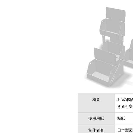
概要
1つの図
きる可変
使用用紙
板紙
制作者名
日本製図