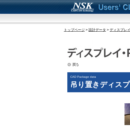
トップページ
>
設計データ
>
ディスプレイ
CAD Package data
吊り置きディス