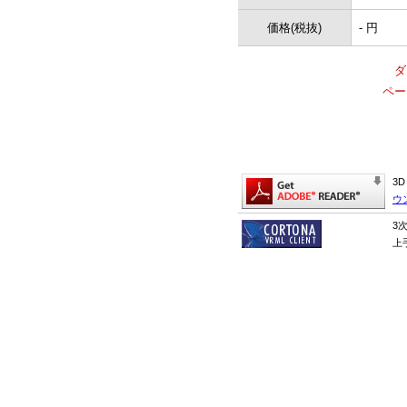
価格(税抜)
- 円
ダ
ペー
3
ウ
3
上