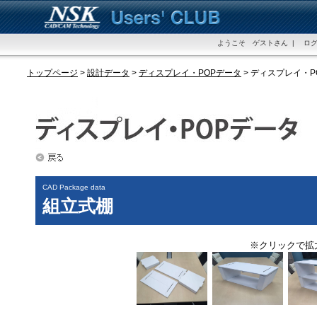
ようこそ ゲストさん | ログ
トップページ
>
設計データ
>
ディスプレイ・POPデータ
> ディスプレイ・
CAD Package data
組立式棚
※クリックで拡