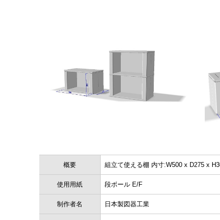
概要
組立て使える棚 内寸:W500 x D275 x H
使用用紙
段ボール E/F
制作者名
日本製図器工業