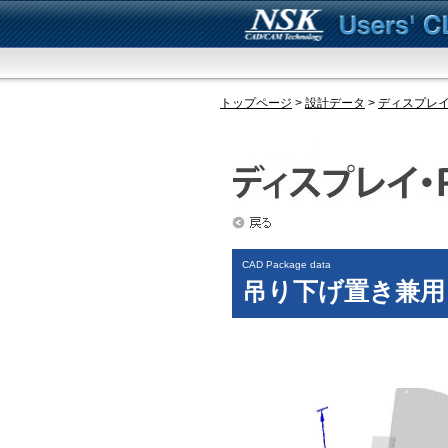
トップページ
>
設計データ
>
ディスプレイ
CAD Package data
吊り下げ置き兼用