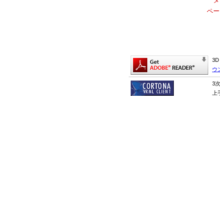
ペー
3
ウ
3
上