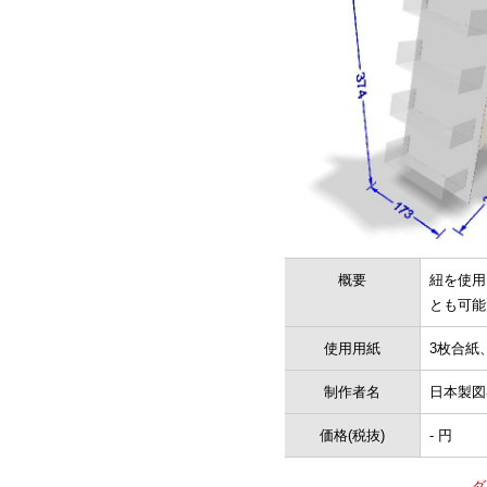
概要
紐を使用
とも可能です
使用用紙
3枚合紙、
制作者名
日本製図
価格(税抜)
- 円
ダ