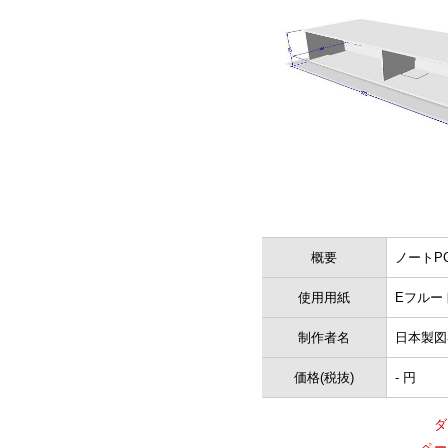
概要
ノートPC
使用用紙
Eフルー
制作者名
日本製図
価格(税抜)
- 円
ダ
ペー