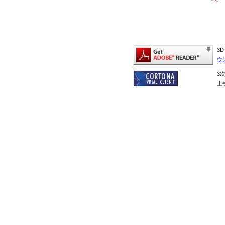
3
ウ
3
上