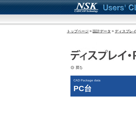
トップページ
>
設計データ
>
ディスプレイ
CAD Package data
PC台