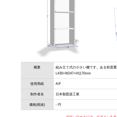
概要
組み立て式の小さい棚です。ある程度重
L430×W247×H1170mm
使用用紙
A/F
制作者名
日本製図器工業
価格(税抜)
- 円
ダウンロードには、ログインをす