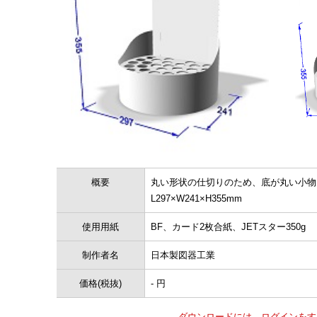
概要
丸い形状の仕切りのため、底が丸い小物
L297×W241×H355mm
使用用紙
BF、カード2枚合紙、JETスター350g
制作者名
日本製図器工業
価格(税抜)
- 円
ダウンロードには、ログインをす