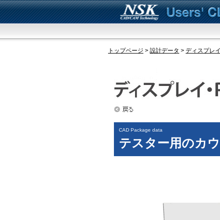
トップページ
>
設計データ
>
ディスプレイ
CAD Package data
テスター用のカウ