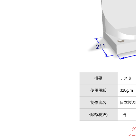
概要
テスター
使用用紙
310g/m
制作者名
日本製図
価格(税抜)
- 円
ダ
ペー