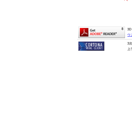
3
ウ
3
上