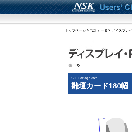
トップページ
>
設計データ
>
ディスプレイ
CAD Package data
雛壇カード180幅