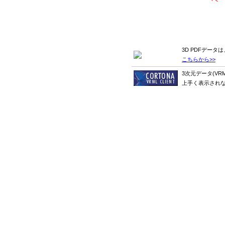
3D PDFデータは
こちらから>>
3次元データ(VR
上手く表示され