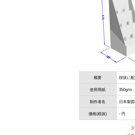
概要
段状に配
使用用紙
350g/m
制作者名
日本製図
価格(税抜)
- 円
ダ
ペー