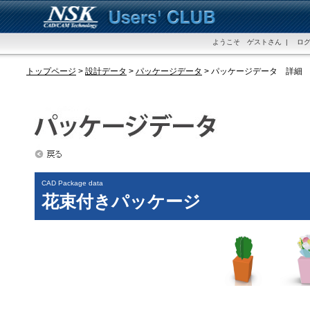
ようこそ ゲストさん | ログ
トップページ
>
設計データ
>
パッケージデータ
> パッケージデータ 詳細
CAD Package data
花束付きパッケージ