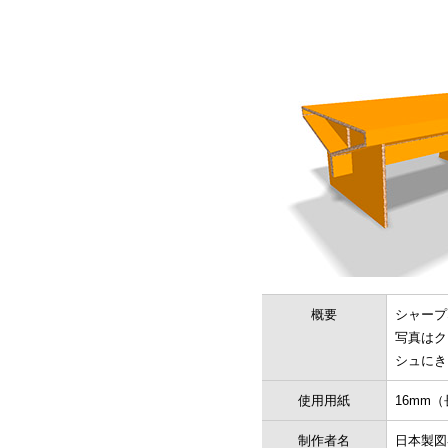
概要
シャープ
写真はク
シュにき
使用用紙
16mm（
制作者名
日本製図