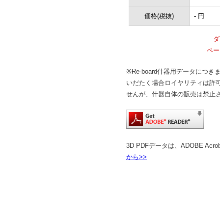
価格(税抜)
- 円
ダ
ペー
※Re-board什器用データにつ
いだたく場合ロイヤリティは許
せんが、什器自体の販売は禁止
3D PDFデータは、ADOBE Ac
から>>