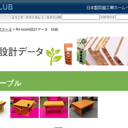
ようこそ ゲストさん | ログインID
パスワード
設計データ
> Re-board設計データ 詳細
テーブル