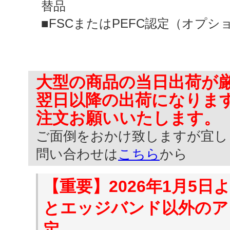
替品
■FSCまたはPEFC認定（オプシ
大型の商品の当日出荷が
翌日以降の出荷になりま
注文お願いいたします。
ご面倒をおかけ致しますが宜し
問い合わせは
こちら
から
【重要】2026年1月5日よ
とエッジバンド以外のア
定