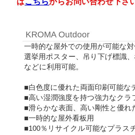
は
こちら
からお問い合わせ下さ
KROMA Outdoor
一時的な屋外での使用が可能な対
選挙用ポスター、吊り下げ標識、
などに利用可能。
■白色度に優れた両面印刷可能な
■高い湿潤強度を持つ強力なクラ
■滑らかな表面、高い剛性と優れ
■一時的な屋外看板用
■100％リサイクル可能なプラ