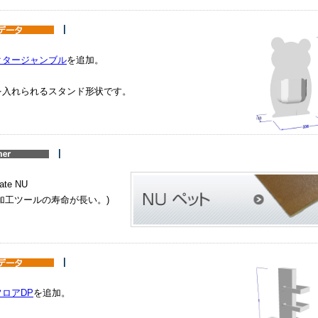
|
クタージャンブル
を追加。
を入れられるスタンド形状です。
|
te NU
加工ツールの寿命が長い。)
。
|
ロアDP
を追加。