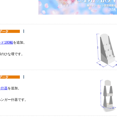
|
ド180幅
を追加。
用のひな壇です。
|
ー什器
を追加。
ハンガー什器です。