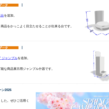
|
示台
を追加。
、商品をかっこよく目立たせることが出来る台です。
|
 ジャンブル
を追加。
可能な商品展示用ジャンブル什器です。
ペーン2026
ました。ぜひご活用く