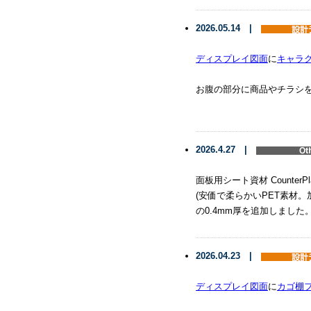
2026.05.14 |
ディスプレイ図面
に
キャラ
お腹の部分に商品やチラシ
2026.4.27 |
面板用シート資材 CounterPla
(安価で柔らかいPET素材。
の0.4mm厚を追加しました
2026.04.23 |
ディスプレイ図面
に
カゴ棚フ